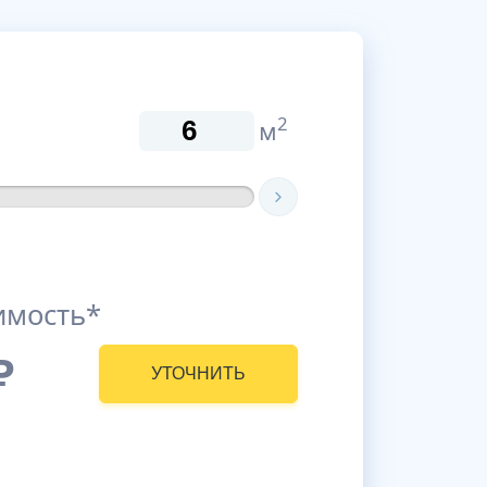
2
м
имость*
₽
УТОЧНИТЬ