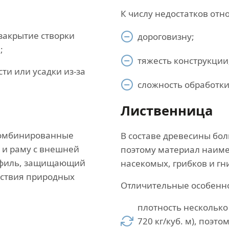
К числу недостатков отно
закрытие створки
дороговизну;
;
тяжесть конструкции
ти или усадки из-за
сложность обработки
Лиственница
комбинированные
В составе древесины бол
 и раму с внешней
поэтому материал наим
офиль, защищающий
насекомых, грибков и г
йствия природных
Отличительные особенн
плотность несколько 
720 кг/куб. м), поэ