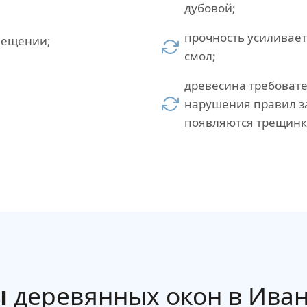
дубовой;
прочность усиливает
мещении;
смол;
древесина требовате
нарушения правил з
появляются трещинк
ы
деревянных окон в Иван