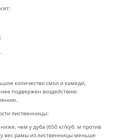
сят:
;
.
ьшое количество смол и камеди,
енее подвержен воздействию
ниению.
ости лиственницы:
ниже, чем у дуба (650 кг/куб. м против
тому вес рамы из лиственницы меньше