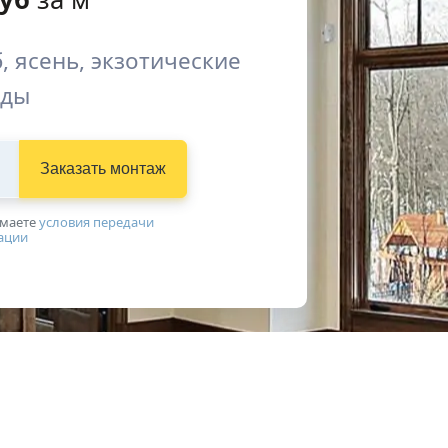
, ясень, экзотические
оды
Заказать монтаж
имаетe
условия передачи
ации