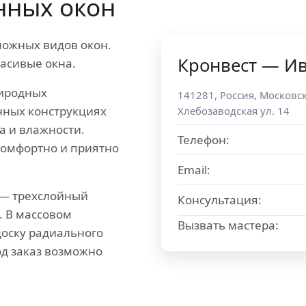
нных окон
можных видов окон.
Кронвест — И
асивые окна.
риродных
141281
,
Россия
,
Московск
нных конструкциях
Хлебозаводская ул. 14
а и влажности.
Телефон:
омфортно и приятно
Email:
 — трехслойный
Консультация:
. В массовом
Вызвать мастера:
доску радиального
од заказ возможно