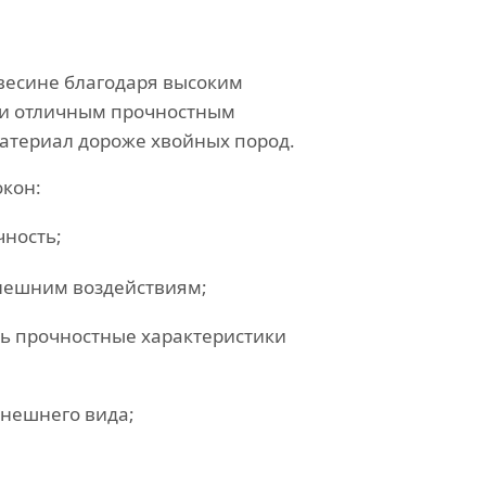
евесине благодаря высоким
 и отличным прочностным
атериал дороже хвойных пород.
кон:
чность;
нешним воздействиям;
ть прочностные характеристики
внешнего вида;