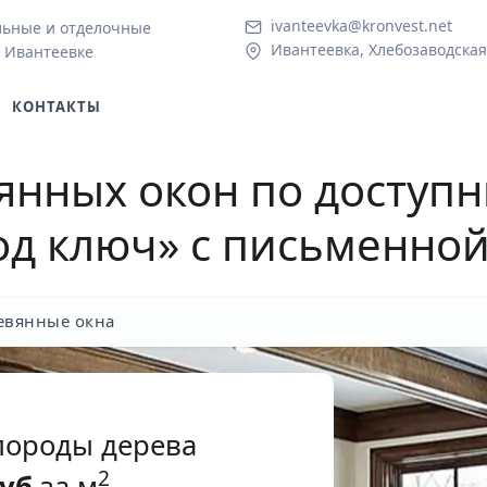
ivanteevka@kronvest.net
льные и отделочные
Ивантеевка, Хлебозаводская 
 Ивантеевке
КОНТАКТЫ
янных окон по доступ
од ключ» с письменно
евянные окна
породы дерева
2
уб
за м