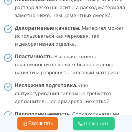
раствор легко наносить, а расход материала
заметно ниже, чем цементных смесей.
Декоративные качества.
Материал может
использоваться как черновая, так
и декоративная отделка.
Пластичность.
Высокая степень
пластичности позволяет быстро и легко
нанести и разровнять гипсовый материал.
Несложная подготовка.
Для
оштукатуривания гипсом не требуется
дополнительное армирование сеткой.
Паропроницаемость.
Срок эксплуатации
декоративных покрытий увеличивается
Позвонить
Рассчитать
за счет того, что пористая структура