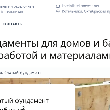
kotelniki@kronvest.net
льные и отделочные
Котельники, Октябрьский пр
в Котельниках
КОНТАКТЫ
аменты для домов и б
 работой и материалам
толбчатый фундамент
атый фундамент
2
уб
за м