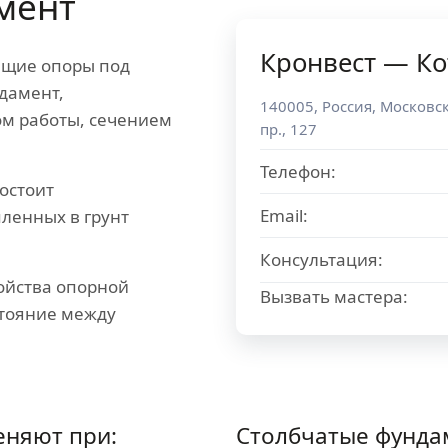
мент
Кронвест — К
ящие опоры под
дамент,
140005
,
Россия
,
Московск
ом работы, сечением
пр., 127
Телефон:
остоит
Email:
пленных в грунт
Консультация:
ойства опорной
Вызвать мастера:
стояние между
еняют при:
Столбчатые фунда