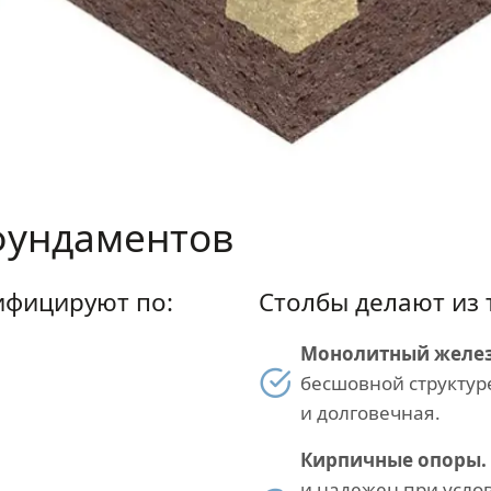
фундаментов
ифицируют по:
Столбы делают из 
Монолитный желез
бесшовной структур
и долговечная.
Кирпичные опоры.
и надежен при усло