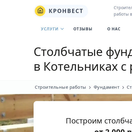
Строите
КРОНВЕСТ
работы 
УСЛУГИ
ОТЗЫВЫ
О НАС
Столбчатые фунд
в Котельниках с
Строительные работы
Фундамент
С
Построим столбч
от
2 000
р