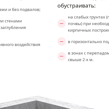
обустраивать:
ами и без подвалов;
на слабых грунтах 
ми стенами
почвы) при необхо
 заглубления
кирпичных построе
в горизонтально п
ивного воздействия
в зонах с перепадо
свыше 2-х м.