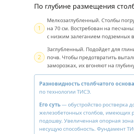
По глубине размещения стол
Мелкозаглубленный. Столбы погру
1
на 70 см. Востребован на песчаны
с низким залеганием подземных в
Заглубленный. Подойдет для глин
2
почв. Чтобы предотвратить вытал
заморозках, их вгоняют на глубин
Разновидность столбчатого основ
по технологии ТИСЭ.
Его суть
— обустройство ростверка д
железобетонных столбов, имеющих
подошву. Увеличенная опорная зон
несущую способность. Фундамент Т