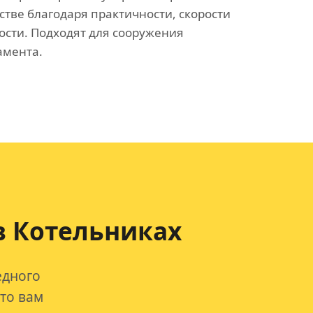
стве благодаря практичности, скорости
ости. Подходят для сооружения
амента.
в Котельниках
едного
что вам