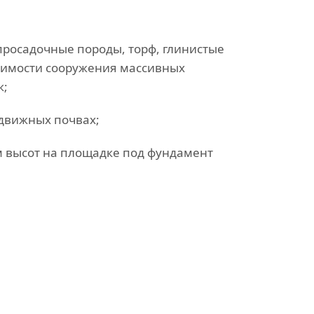
(просадочные породы, торф, глинистые
димости сооружения массивных
к;
одвижных почвах;
м высот на площадке под фундамент