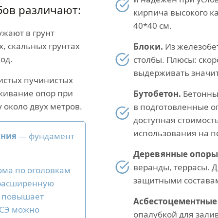
бов различают:
кирпича высокого к
40*40 см.
жают в грунт
х, скальных грунтах
Блоки.
Из железобе
од.
столбы. Плюсы: скор
выдерживать значит
истых пучинистых
кивание опор при
Бутобетон.
Бетонный
у около двух метров.
в подготовленные о
доступная стоимост
использования на п
ания
— фундамент
Деревянные опоры
веранды, террасы. Д
ома по оголовкам
защитными составам
 расширенную
а повышает
Асбестоцементные 
ИСЭ можно
опалубкой для зали