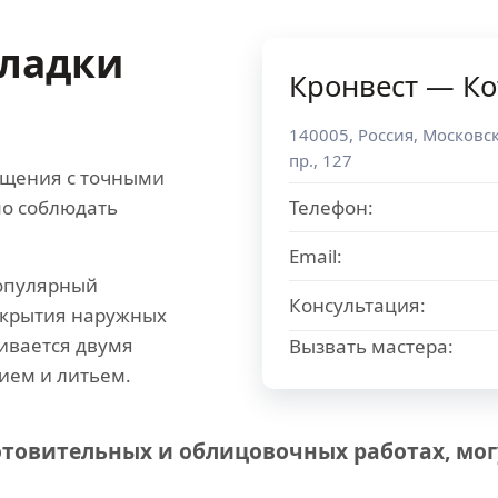
кладки
Кронвест — К
и
140005
,
Россия
,
Московск
пр., 127
ощения с точными
о соблюдать
Телефон:
Email:
популярный
Консультация:
окрытия наружных
ивается двумя
Вызвать мастера:
ием и литьем.
товительных и облицовочных работах, мог