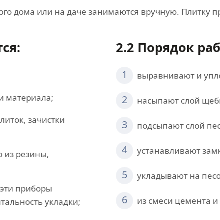
ого дома или на даче занимаются вручную. Плитку п
ся:
2.2 Порядок ра
1
выравнивают и упло
и материала;
2
насыпают слой щебн
литок, зачистки
3
подсыпают слой пес
4
устанавливают зам
 из резины,
5
укладывают на пес
 эти приборы
6
из смеси цемента и
тальность укладки;