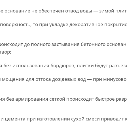
е основание не обеспечен отвод воды — зимой плит
 поверхность, то при укладке декоративное покрыти
роисходит до полного застывания бетонного основани
твор;
 без использования бордюров, плитки будут разъез
н мощения для оттока дождевых вод — при минусово
ния без армирования сеткой происходит быстрое ра
и цемента при изготовлении сухой смеси приводит