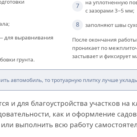
одготовки
на уплотненную по
7
с зазорами 3−5 мм;
ала;
8
заполняют швы сух
 — для выравнивания
После окончания работы
проникает по межплиточ
застывает и фиксирует м
бовки грунта.
вить автомобиль, то тротуарную плитку лучше уклад
ся и для благоустройства участков на 
едовательности, как и оформление садо
 или выполнить всю работу самостояте