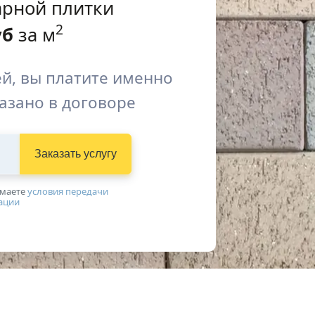
арной плитки
2
уб
за м
й, вы платите именно
казано в договоре
Заказать услугу
имаетe
условия передачи
ации