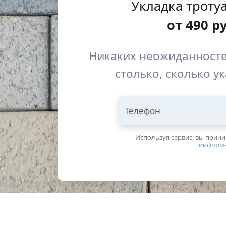
Укладка троту
от
490
р
Никаких неожиданносте
столько, сколько у
Телефон
Используя сервис, вы прин
информ