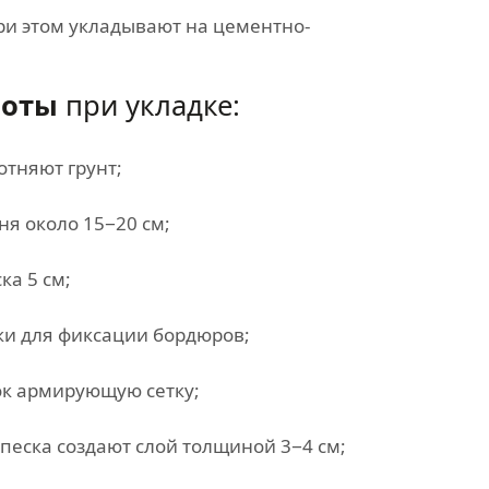
ри этом укладывают на цементно-
боты
при укладке:
тняют грунт;
я около 15−20 см;
ка 5 см;
ки для фиксации бордюров;
ок армирующую сетку;
 песка создают слой толщиной 3−4 см;