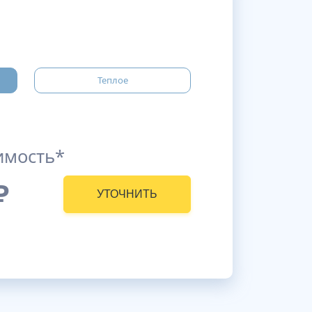
Теплое
имость*
₽
УТОЧНИТЬ