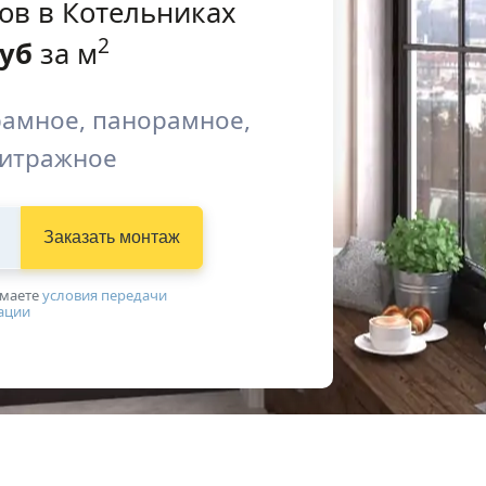
ов в Котельниках
2
уб
за м
рамное, панорамное,
витражное
Заказать монтаж
имаетe
условия передачи
ации