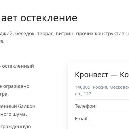
ает остекление
джий, беседок, террас, витрин, прочих конструктив
в.
 остекленный
Кронвест — К
е ограждено
140005
,
Россия
,
Московск
тра.
пр., 127
Телефон:
ленный балкон
чного шума.
Email:
огражденную