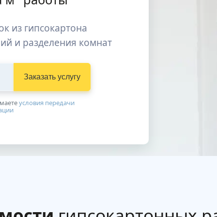
ок из гипсокартона
ий и разделения комнат
Заказать услугу
имаетe
условия передачи
ации
имости
гипсокартонных ра