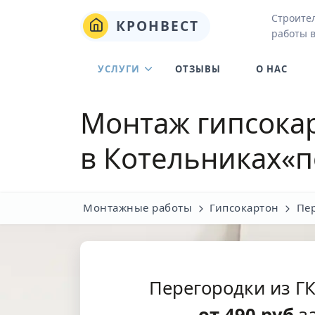
Строите
КРОНВЕСТ
работы 
УСЛУГИ
ОТЗЫВЫ
О НАС
Монтаж гипсока
в Котельниках
«п
Монтажные работы
Гипсокартон
Пер
Перегородки из Г
от
490
руб
за