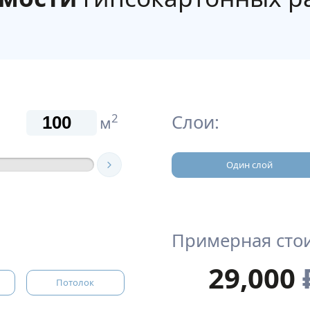
Слои:
2
м
Один слой
Примерная сто
29,000
Потолок