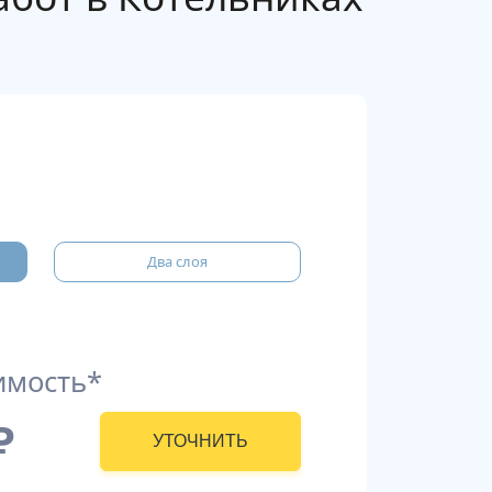
Два слоя
имость*
₽
УТОЧНИТЬ