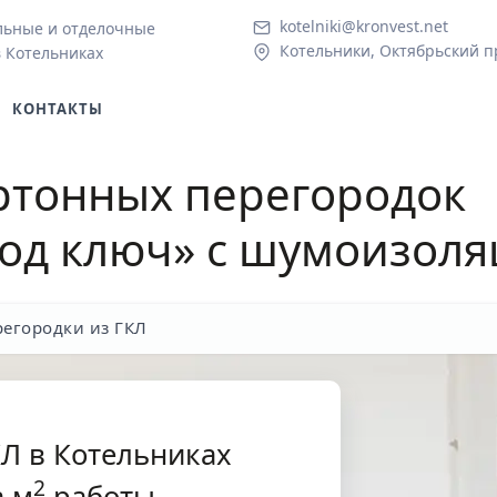
kotelniki@kronvest.net
льные и отделочные
Котельники, Октябрьский пр
в Котельниках
КОНТАКТЫ
ртонных перегородок
од ключ» с шумоизол
егородки из ГКЛ
КЛ в Котельниках
2
 м
работы