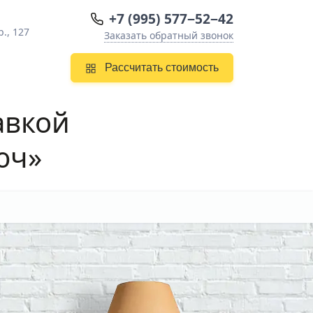
+7 (995) 577−52−42
., 127
Заказать обратный звонок
Рассчитать стоимость
авкой
юч»