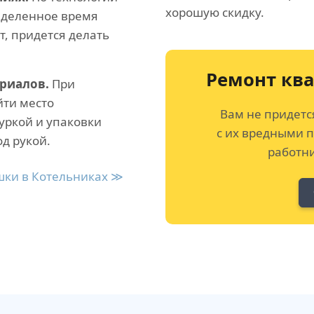
хорошую скидку.
еделенное время
т, придется делать
Ремонт кв
риалов.
При
йти место
Вам не придетс
уркой и упаковки
с их вредными 
д рукой.
работни
шки в Котельниках ≫