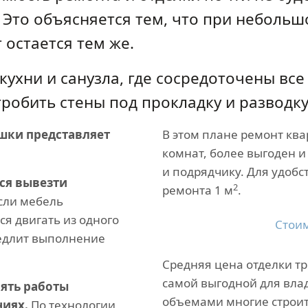
 Это объясняется тем, что при небольш
 остается тем же.
кухни и санузла, где сосредоточены все
тробить стены под прокладку и разводк
шки представляет
В этом плане ремонт ква
комнат, более выгоден и 
и подрядчику. Для удобс
ся вывезти
2
ремонта 1 м
.
сли мебель
ся двигать из одного
Стоим
медлит выполнение
Средняя цена отделки т
самой выгодной для влад
ять работы
объемами многие строи
иях.
По технологии