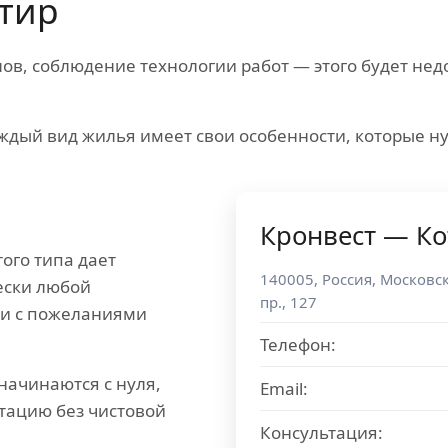
тир
в, соблюдение технологии работ — этого будет нед
ждый вид жилья имеет свои особенности, которые н
Кронвест — К
ого типа дает
140005
,
Россия
,
Московск
ески любой
пр., 127
ии с пожеланиями
Телефон:
начинаются с нуля,
Email:
атацию без чистовой
Консультация: