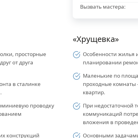
Вызвать мастера:
«Хрущевка»
толки, просторные
Особенности жилья и
руг от друга
планировании ремон
Маленькие по площад
онта в сталинке
проходные комнаты 
.
квартир.
люминиевую проводку
При недостаточной т
зованием
коммуникаций потр
вложения в проведе
их конструкций
Основными задачам