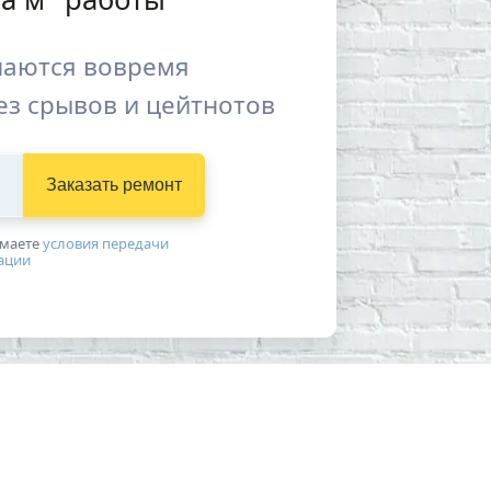
наются вовремя
ез срывов и цейтнотов
Заказать ремонт
имаетe
условия передачи
ации