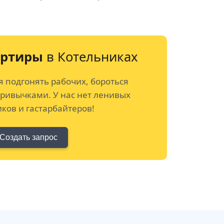
артиры
в Котельниках
я подгонять рабочих, бороться
привычками. У нас нет ленивых
ков и гастарбайтеров!
Создать запрос