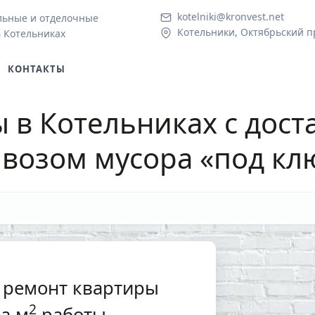
kotelniki@kronvest.net
льные и отделочные
Котельники, Октябрьский пр
в Котельниках
КОНТАКТЫ
 в Котельниках
с дост
возом мусора «под кл
 ремонт квартиры
2
а м
работы