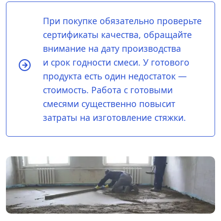
При покупке обязательно проверьте
сертификаты качества, обращайте
внимание на дату производства
и срок годности смеси. У готового
продукта есть один недостаток —
стоимость. Работа с готовыми
смесями существенно повысит
затраты на изготовление стяжки.