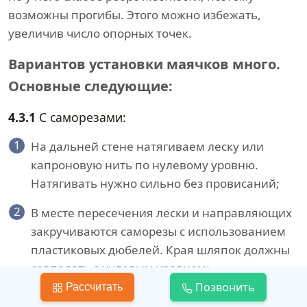
возможны прогибы. Этого можно избежать,
увеличив число опорных точек.
Вариантов установки маячков много.
Основные следующие:
4.3.1
С саморезами:
1
На дальней стене натягиваем леску или
капроновую нить по нулевому уровню.
Натягивать нужно сильно без провисаний;
2
В месте пересечения лески и направляющих
закручиваются саморезы с использованием
пластиковых дюбелей. Края шляпок должны
совпадать с нулевым уровнем;
Позвонить
Рассчитать
3
Аналогичная операция проводится