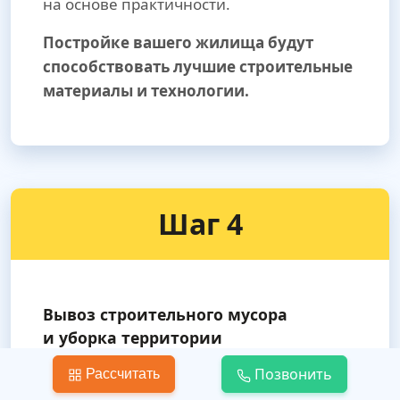
на основе практичности.
Постройке вашего жилища будут
способствовать лучшие строительные
материалы и технологии.
Шаг 4
Вывоз строительного мусора
и уборка территории
Позвонить
После завершения отделочных работ
Рассчитать
мы сами проведем уборку территории.