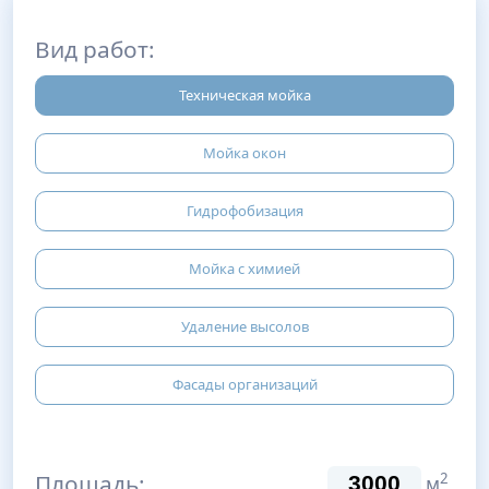
Вид работ:
Техническая мойка
Мойка окон
Гидрофобизация
Мойка с химией
Удаление высолов
Фасады организаций
Площадь:
2
м