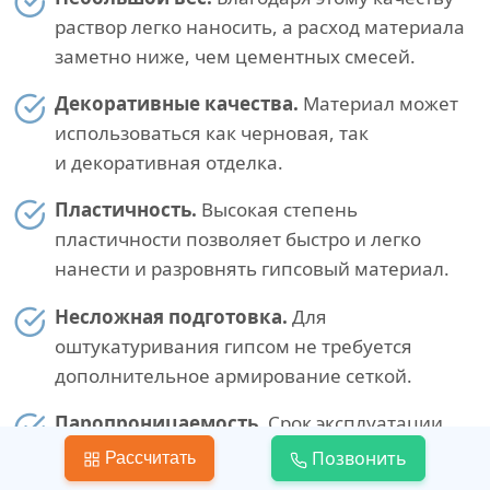
раствор легко наносить, а расход материала
заметно ниже, чем цементных смесей.
Декоративные качества.
Материал может
использоваться как черновая, так
и декоративная отделка.
Пластичность.
Высокая степень
пластичности позволяет быстро и легко
нанести и разровнять гипсовый материал.
Несложная подготовка.
Для
оштукатуривания гипсом не требуется
дополнительное армирование сеткой.
Паропроницаемость.
Срок эксплуатации
декоративных покрытий увеличивается
Позвонить
Рассчитать
за счет того, что пористая структура