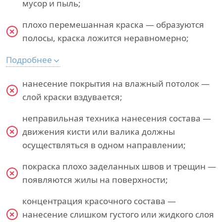
мусор и пыль;
плохо перемешанная краска — образуются
полосы, краска ложится неравномерно;
Подробнее
нанесение покрытия на влажный потолок —
слой краски вздувается;
неправильная техника нанесения состава —
движения кисти или валика должны
осуществляться в одном направлении;
покраска плохо заделанных швов и трещин —
появляются жилы на поверхности;
концентрация красочного состава —
нанесение слишком густого или жидкого слоя