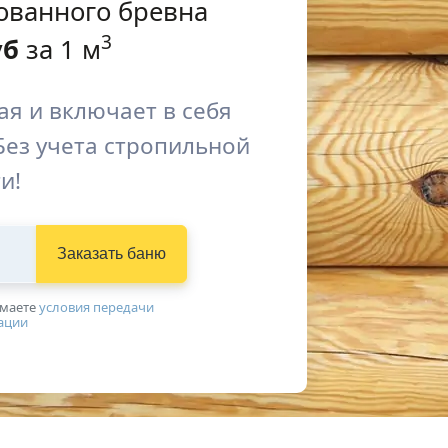
ованного бревна
3
уб
за 1 м
я и включает в себя
Без учета стропильной
и!
Заказать баню
имаетe
условия передачи
ации