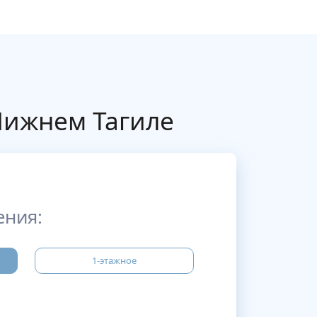
Нижнем Тагиле
ения:
1-этажное