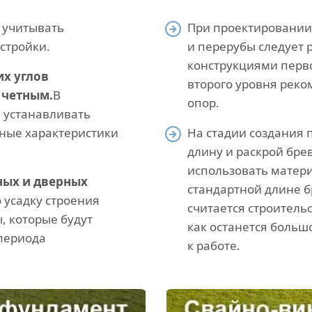
 учитывать
При проектировании
стройки.
и перерубы следует 
конструкциями перво
х углов
второго уровня реко
 четным.
В
опор.
 устанавливать
нные характеристики
На стадии создания 
длину и раскрой бре
использовать матери
ных и дверных
стандартной длине 
 усадку строения
считается строительс
, которые будут
как останется больш
 периода
к работе.