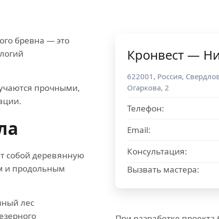
ого бревна — это
Кронвест — Н
ологий
622001
,
Россия
,
Свердлов
лучаются прочными,
Огаркова, 2
ации.
Телефон:
ла
Email:
Консультация:
т собой деревянную
ем и продольным
Вызвать мастера:
нный лес
езерного
При разработке проекта