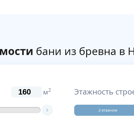
имости
бани из бревна в 
Этажность стро
2
м
2-этажное