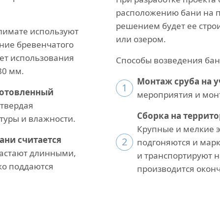
расположению бани на п
решением будет ее строи
климате используют
или озером.
ение бревенчатого
ует использования
Способы возведения бан
80 мм.
Монтаж сруба на у
1
готовленный
мероприятия и мон
 твердая
Сборка на террит
туры и влажности.
Крупные и мелкие 
ани считается
2
подгоняются и марк
астают длинными,
и транспортируют на
ко поддаются
производится окон