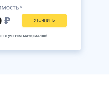
имость*
0
₽
УТОЧНИТЬ
бот
с учетом материалов!