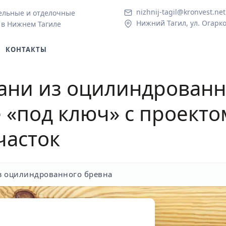
nizhnij-tagil@kronvest.net
ельные и отделочные
Нижний Тагил, ул. Огарко
 в Нижнем Тагиле
КОНТАКТЫ
ани из оцилинд
ро
ванн
е
«под ключ» с проекто
часток
з оцилиндрованного бревна