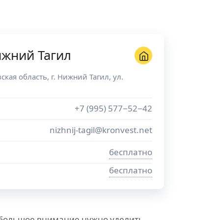
ижний Тагил
ская область
, г.
Нижний Тагил
,
ул.
+7 (995) 577−52−42
nizhnij-tagil@kronvest.net
бесплатно
бесплатно
 большое внимание нужно уделить