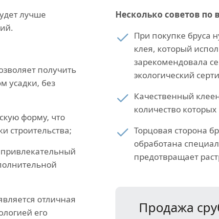
будет лучше
Несколько советов по 
ий.
При покупке бруса 
клея, который испол
зарекомендовала се
озволяет получить
экологический серт
 усадки, без
Качественный клеен
количество которых 
скую форму, что
и строительства;
Торцовая сторона б
обработана специал
т привлекательный
предотвращает раст
ополнительной
является отличная
Продажа сру
нологией его