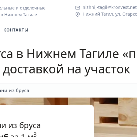
nizhnij-tagil@kronvest.net
ельные и отделочные
Нижний Тагил, ул. Огарко
 в Нижнем Тагиле
КОНТАКТЫ
уса в Нижнем Тагиле
«п
 доставкой на участок
ани из бруса
и из бруса
3
уб
за 1 м