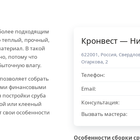
иболее подходящим
Кронвест — Н
о теплый, прочный,
атериал. В такой
622001
,
Россия
,
Свердлов
о, потому что
Огаркова, 2
быточную влагу.
Телефон:
позволяет собрать
шими финансовыми
Email:
 постройки сруба
Консультация:
ой или клееный
т свои особенности
Вызвать мастера:
Особенности сборки сру