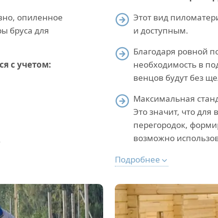
вно, опиленное
Этот вид пиломатер
ы бруса для
и доступным.
Благодаря ровной по
я с учетом:
необходимость в под
венцов будут без ще
Максимальная станда
Это значит, что для
перегородок, форми
возможно использов
.
Подробнее