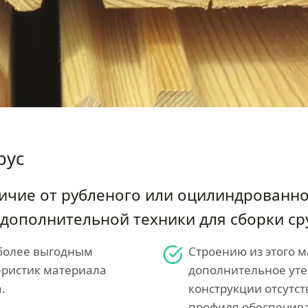
рус
ичие от рубленого или оцилиндрованн
 дополнительной техники для сборки ср
 более выгодным
Строению из этого м
еристик материала
дополнительное уте
.
конструкции отсутс
профиля обеспечива