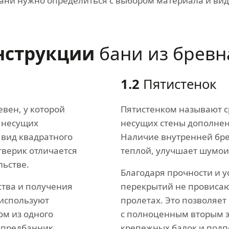
ани нужно определиться с выбором материала и вид
нструкции
бани из бревн
1.2
Пятистенок
евен, у которой
Пятистенком называют с
 несущих
несущих стены дополнен
 вид квадратного
Наличие внутренней бре
тверик отличается
теплой, улучшает шумо
льстве.
Благодаря прочности и у
ства и получения
перекрытий не провисаю
используют
пролетах. Это позволяет
ом из одного
с полноценным вторым 
 предбанник,
крепежных балок и подп