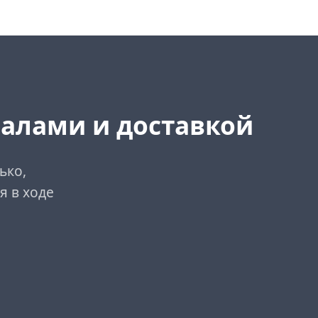
иалами и доставкой
ько,
я в ходе