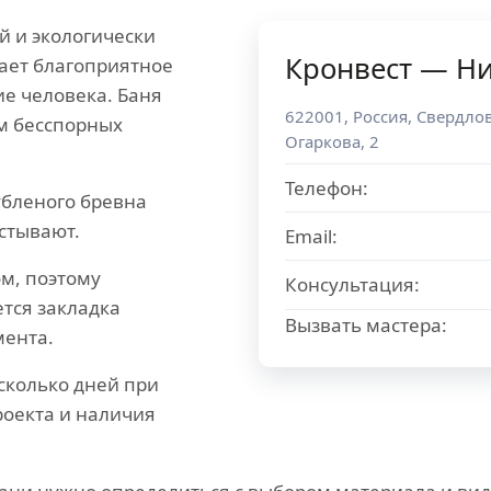
й и экологически
Кронвест — Н
ает благоприятное
ие человека. Баня
622001
,
Россия
,
Свердлов
ом бесспорных
Огаркова, 2
Телефон:
убленого бревна
стывают.
Email:
м, поэтому
Консультация:
тся закладка
Вызвать мастера:
мента.
сколько дней при
роекта и наличия