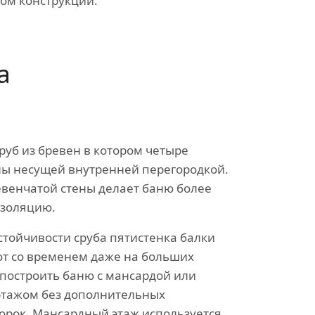
ом конструкции.
а
руб из бревен в котором четыре
ы несущей внутренней перегородкой.
венчатой стены делает баню более
изоляцию.
стойчивости сруба пятистенка балки
т со временем даже на больших
 построить баню с мансардой или
этажом без дополнительных
орок. Мансардный этаж используется