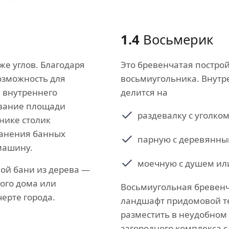
1.4
Восьмерик
же углов. Благодаря
Это бревенчатая постро
озможность для
восьмиугольника. Внутр
 внутреннего
делится на
ование площади
раздевалку с уголком
нике столик
ранения банных
парную с деревянным
машину.
моечную с душем ил
ой бани из дерева —
ного дома или
Восьмиугольная бревенч
ерте города.
ландшафт придомовой те
разместить в неудобном 
загородного комплекса с