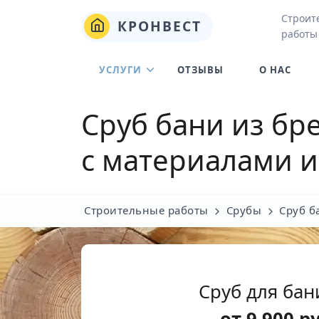
Строит
КРОНВЕСТ
работы
УСЛУГИ
ОТЗЫВЫ
О НАС
Сруб бани из бр
с материалами и
Строительные работы
Срубы
Сруб б
Сруб для бан
от
9 900
р