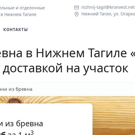
nizhnij-tagil@kronvest.net
ельные и отделочные
Нижний Тагил, ул. Огарко
 в Нижнем Тагиле
КОНТАКТЫ
евна в Нижнем Тагиле
«
 доставкой на участок
ани из бревна
и из бревна
3
уб
за 1 м