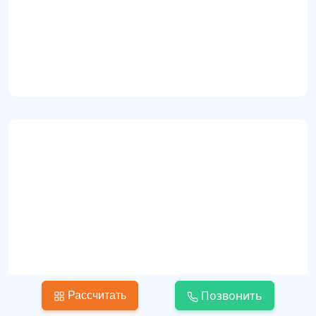
Изысканная классика с провансом в интерьере
квартиры (id67)
Классика
Позвонить
Рассчитать