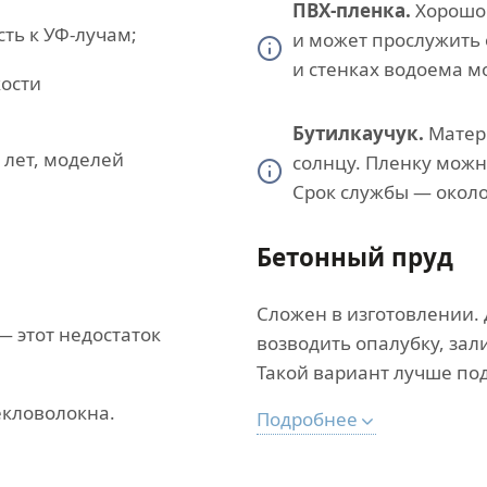
ПВХ-пленка.
Хорошо 
ть к УФ-лучам;
и может прослужить 
и стенках водоема м
кости
Бутилкаучук.
Матери
 лет, моделей
солнцу. Пленку можн
Срок службы — около 
Бетонный пруд
Сложен в изготовлении. 
— этот недостаток
возводить опалубку, зал
Такой вариант лучше по
екловолокна.
Подробнее