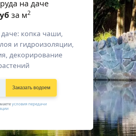
руда на даче
2
уб
за м
 даче: копка чаши,
лоя и гидроизоляции,
я, декорирование
растений
Заказать водоем
имаетe
условия передачи
ации