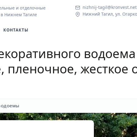
nizhnij-tagil@kronvest.net
ельные и отделочные
Нижний Тагил, ул. Огарко
 в Нижнем Тагиле
КОНТАКТЫ
декоративного водоем
е, пленочное, жесткое
водоемы