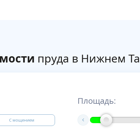
имости
пруда в Нижнем Та
Площадь:
С мощением