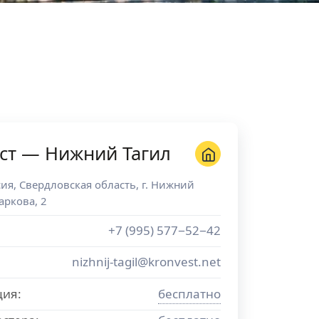
ст — Нижний Тагил
сия
,
Свердловская область
, г.
Нижний
аркова, 2
+7 (995) 577−52−42
nizhnij-tagil@kronvest.net
ция:
бесплатно