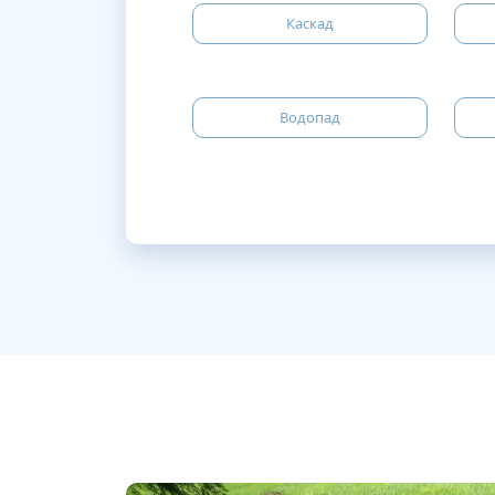
Каскад
Водопад