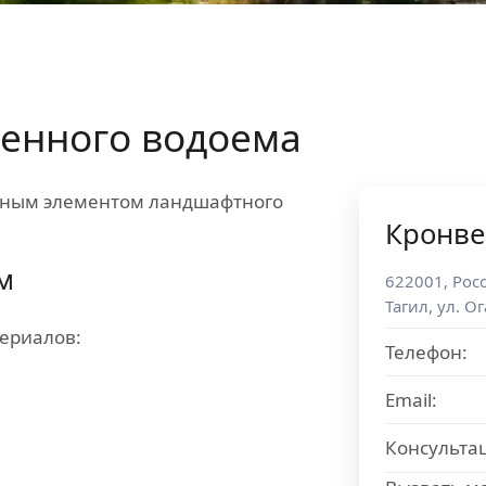
венного водоема
ьным элементом ландшафтного
Кронве
м
622001
,
Рос
Тагил
,
ул. Ог
ериалов:
Телефон:
Email:
Консульта