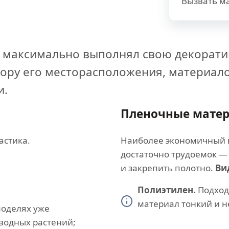
Вызвать ма
 максимально выполнял свою декорати
бору его месторасположения, материал
и.
Пленочные мате
астика.
Наиболее экономичный в
достаточно трудоемок — 
и закрепить полотно.
Ви
Полиэтилен.
Подход
материал тонкий и н
моделях уже
водных растений;