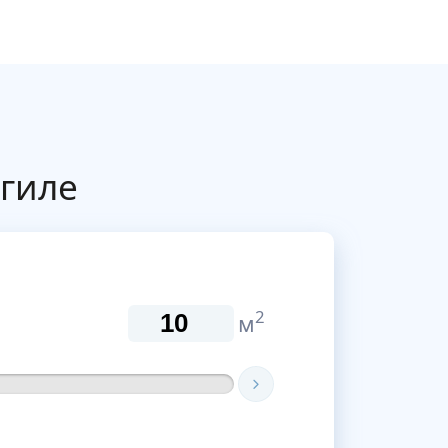
гиле
2
м