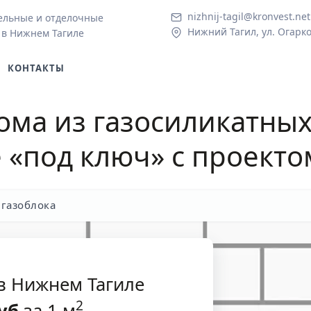
nizhnij-tagil@kronvest.net
ельные и отделочные
Нижний Тагил, ул. Огарко
 в Нижнем Тагиле
КОНТАКТЫ
ома из газосиликатных
е
«под ключ» с проекто
 газоблока
 в Нижнем Тагиле
2
уб
за 1 м