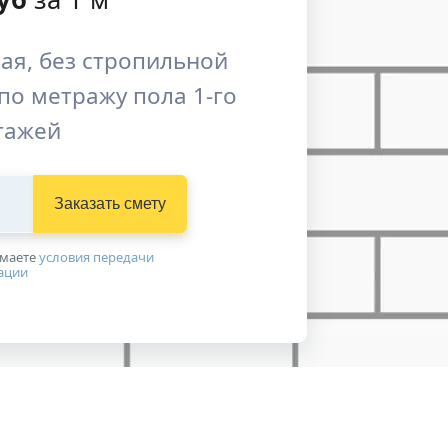
ая, без стропильной
по метражу пола 1-го
этажей
Заказать смету
имаетe
условия передачи
ации