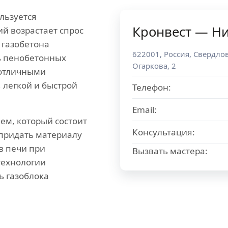
льзуется
Кронвест — Н
ий возрастает спрос
 газобетона
622001
,
Россия
,
Свердлов
ть пенобетонных
Огаркова, 2
 отличными
 легкой и быстрой
Телефон:
Email:
ем, который состоит
Консультация:
 придать материалу
в печи при
Вызвать мастера:
технологии
ь газоблока