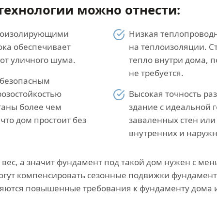
технологии можно отнести:
укоизолирующими
Низкая теплопроводн
лока обеспечивает
на теплоизоляции. С
от уличного шума.
тепло внутри дома, 
не требуется.
 безопасным
розостойкостью
Высокая точность ра
таны более чем
здание с идеальной г
 что дом простоит без
заваленных стен или 
внутренних и наружн
ес, а значит фундамент под такой дом нужен с мен
смогут компенсировать сезонные подвижки фундамент
вляются повышенные требования к фундаменту дома 