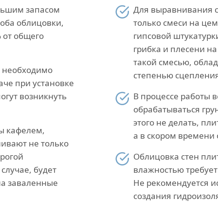
льшим запасом
Для выравнивания с
соба облицовки,
только смеси на це
 от общего
гипсовой штукатурк
грибка и плесени на
такой смесью, обла
и необходимо
степенью сцепления
аче при установке
огут возникнуть
В процессе работы 
обрабатываться гру
этого не делать, пл
ы кафелем,
а в скором времени 
ивают не только
трогой
Облицовка стен пл
случае, будет
влажностью требует
на заваленные
Не рекомендуется и
создания гидроизол