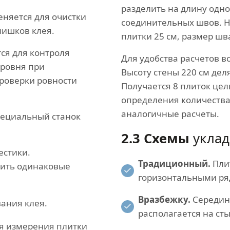
разделить на длину одн
еняется для очистки
соединительных швов. Н
лишков клея.
плитки 25 см, размер шв
ся для контроля
Для удобства расчетов в
уровня при
Высоту стены 220 см деля
проверки ровности
Получается 8 плиток цел
определения количества
аналогичные расчеты.
специальный станок
2.3 Схемы
уклад
естики.
Традиционный.
Пли
чить одинаковые
горизонтальными ря
Вразбежку.
Середин
ания клея.
располагается на ст
ля измерения плитки