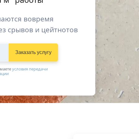
наются вовремя
ез срывов и цейтнотов
Заказать услугу
имаетe
условия передачи
ации