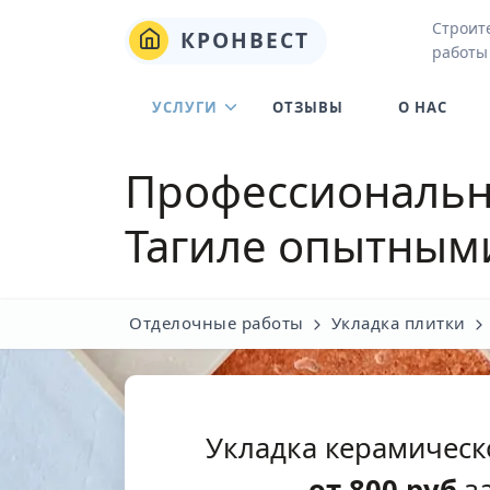
Строит
КРОНВЕСТ
работы
УСЛУГИ
ОТЗЫВЫ
О НАС
Профессиональна
Тагиле
опытными
Отделочные работы
Укладка плитки
Укладка керамическ
от
800
руб
за