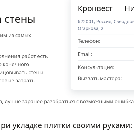
Кронвест — Н
 стены
622001
,
Россия
,
Свердлов
Огаркова, 2
ним из самых
Телефон:
Email:
олнения работ есть
о конечного
Консультация:
лицовывать стены
Вызвать мастера:
совые затраты
, лучше заранее разобраться с возможными ошибками
ри укладке плитки своими руками: