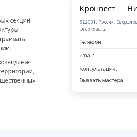
Кронвест — Н
ых секций.
622001
,
Россия
,
Свердлов
актуры
Огаркова, 2
траивать
Телефон:
ции.
Email:
озведение
Консультация:
территории,
бщественных
Вызвать мастера: