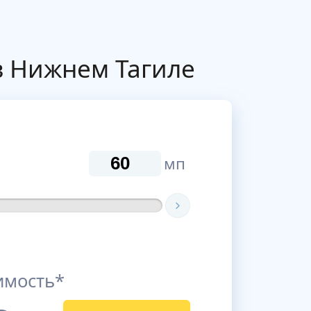
в Нижнем Тагиле
мп
имость*