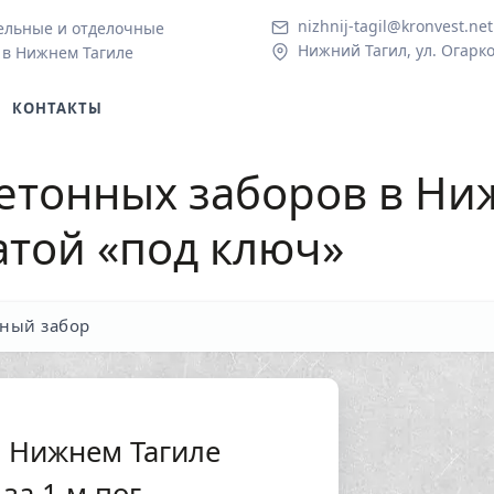
nizhnij-tagil@kronvest.net
ельные и отделочные
Нижний Тагил, ул. Огарко
 в Нижнем Тагиле
КОНТАКТЫ
етонных заборов в Ни
атой «под ключ»
ный забор
в Нижнем Тагиле
за 1 м.пог.