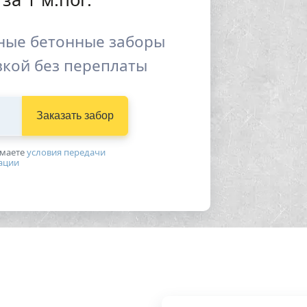
ные бетонные заборы
вкой без переплаты
Заказать забор
имаетe
условия передачи
ации