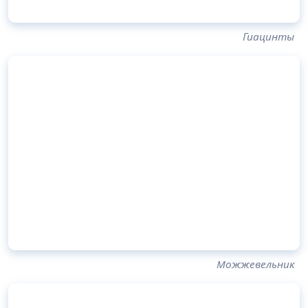
Гиацинты
Можжевельник