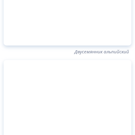
Двусемянник альпийский