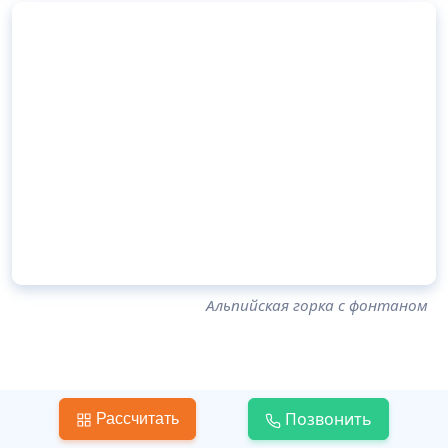
Альпийская горка с фонтаном
Совмещение
водопада и горки
Позвонить
Рассчитать