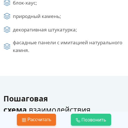
блок-хаус;
природный камень;
декоративная штукатурка;
фасадные панели с имитацией натурального
камня.
Пошаговая
схема
взаимодействия
по строительству дома
Позвонить
Рассчитать