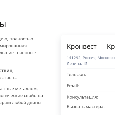
цы
цию, полностью
Кронвест — К
рмированная
ольшие точечные
141292
,
Россия
,
Московск
Ленина, 15
стниц
—
Телефон:
асность.
Email:
ванные металлом,
логические свойства
Консультация:
марши любой длины
Вызвать мастера: