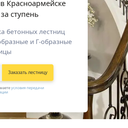
 в Красноармейске
за ступень
ка бетонных лестниц
образные и Г-образные
ицы
Заказать лестницу
имаетe
условия передачи
ации