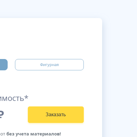
Фигурная
имость*
₽
Заказать
бот
без учета материалов!