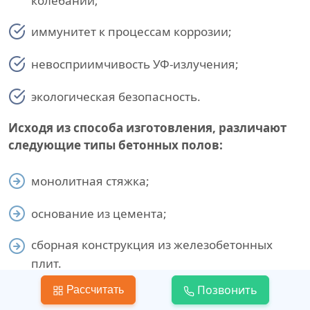
колебаний;
иммунитет к процессам коррозии;
невосприимчивость УФ-излучения;
экологическая безопасность.
Исходя из способа изготовления, различают
следующие типы бетонных полов:
монолитная стяжка;
основание из цемента;
сборная конструкция из железобетонных
плит.
Позвонить
Рассчитать
Самыми надежными для условий