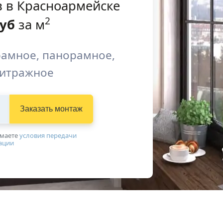
в в Красноармейске
2
уб
за м
рамное, панорамное,
витражное
Заказать монтаж
имаетe
условия передачи
ации