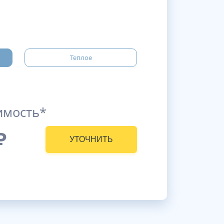
Теплое
имость*
₽
УТОЧНИТЬ