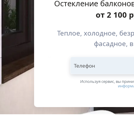
Остекление балконо
от
2 100
р
Теплое, холодное, без
фасадное, 
Телефон
Используя сервис, вы прин
информ