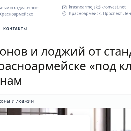
krasnoarmejsk@kronvest.net
ьные и отделочные
Красноармейск, Проспект Лен
 Красноармейске
КОНТАКТЫ
онов и лоджий от стан
расноармейске «под к
енам
коны и лоджии