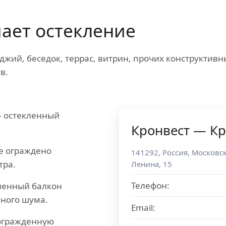
ает остекление
джий, беседок, террас, витрин, прочих конструктив
в.
 остекленный
Кронвест — К
е ограждено
141292
,
Россия
,
Московск
тра.
Ленина, 15
Телефон:
ленный балкон
чного шума.
Email:
огражденную