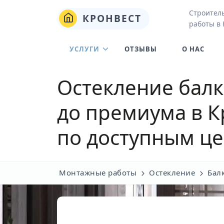
Строител
КРОНВЕСТ
работы в
УСЛУГИ
ОТЗЫВЫ
О НАС
Остекление балк
до премиума в К
по доступным ц
Монтажные работы
Остекление
Бал