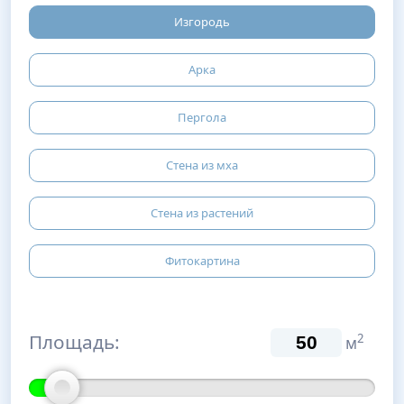
Изгородь
Арка
Пергола
Стена из мха
Стена из растений
Фитокартина
Площадь:
2
м