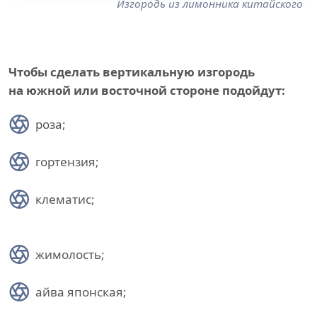
Изгородь из лимонника китайского
Чтобы сделать вертикальную изгородь
на южной или восточной стороне подойдут:
роза;
гортензия;
клематис;
жимолость;
айва японская;