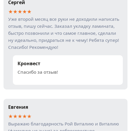
Сергей
★
★
★
★
★
Уже второй месяц все руки не доходили написать
отзыв, пишу сейчас. Заказал укладку ламината,
быстро позвонили и что самое главное, сделали
ну идеально, придраться не к чему! Ребята супер!
Спасибо! Рекомендую!
Кронвест
Спасибо за отзыв!
Евгения
★
★
★
★
★
Выражаю благодарность Рой Виталию и Виталию
(фамилию не знаю) за добросовестное