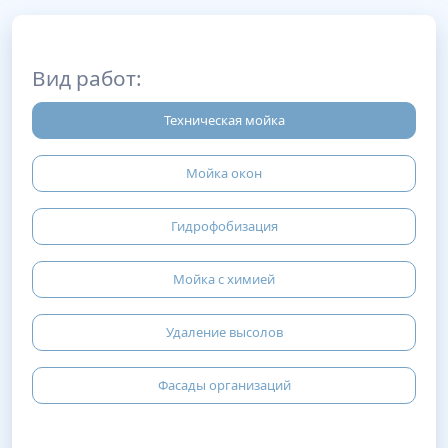
Вид работ:
Техническая мойка
Мойка окон
Гидрофобизация
Мойка с химией
Удаление высолов
Фасады организаций