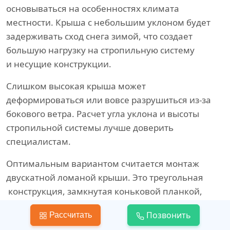
основываться на особенностях климата
местности. Крыша с небольшим уклоном будет
задерживать сход снега зимой, что создает
большую нагрузку на стропильную систему
и несущие конструкции.
Слишком высокая крыша может
деформироваться или вовсе разрушиться из-за
бокового ветра. Расчет угла уклона и высоты
стропильной системы лучше доверить
специалистам.
Оптимальным вариантом считается монтаж
двускатной ломаной крыши. Это треугольная
конструкция, замкнутая коньковой планкой,
и имеющая два ската. Скаты, которые могут
Позвонить
Рассчитать
иметь разную длину, опираются на стропила.