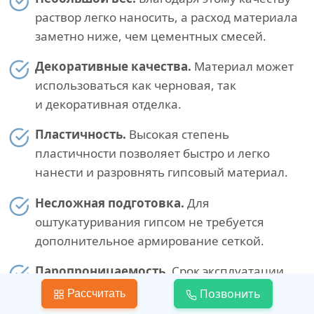
раствор легко наносить, а расход материала
заметно ниже, чем цементных смесей.
Декоративные качества.
Материал может
использоваться как черновая, так
и декоративная отделка.
Пластичность.
Высокая степень
пластичности позволяет быстро и легко
нанести и разровнять гипсовый материал.
Несложная подготовка.
Для
оштукатуривания гипсом не требуется
дополнительное армирование сеткой.
Паропроницаемость.
Срок эксплуатации
декоративных покрытий увеличивается
Позвонить
Рассчитать
за счет того, что пористая структура