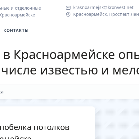
krasnoarmejsk@kronvest.net
ьные и отделочные
Красноармейск, Проспект Лен
 Красноармейске
КОНТАКТЫ
в Красноармейске о
 числе известью и мел
ка
побелка потолков
армейске