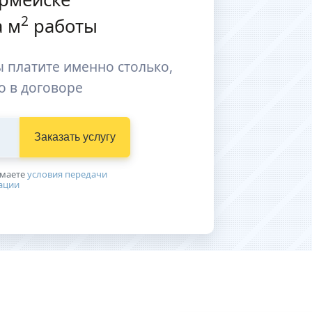
2
 м
работы
 платите именно столько,
о в договоре
Заказать услугу
имаетe
условия передачи
ации