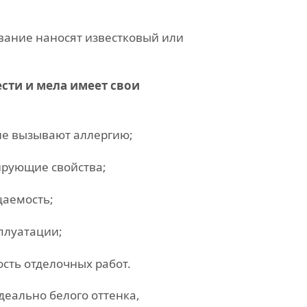
вание наносят известковый или
ести и мела имеет свои
не вызывают аллергию;
рующие свойства;
аемость;
плуатации;
сть отделочных работ.
деально белого оттенка,