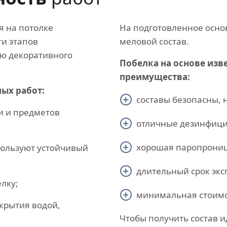
я на потолке
На подготовленное осно
и этапов
меловой состав.
ию декоративного
Побелка на основе изв
преимущества:
ых работ:
составы безопасны, 
и и предметов
отличные дезинфици
хорошая паропрониц
пользуют устойчивый
длительный срок экс
лку;
минимальная стоимо
крытия водой,
Чтобы получить состав и