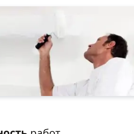
ность
работ