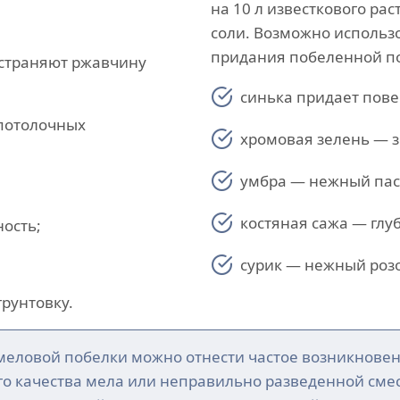
на 10 л известкового ра
;
соли. Возможно использ
придания побеленной по
устраняют ржавчину
синька придает пове
потолочных
хромовая зелень — з
умбра — нежный пас
костяная сажа — глу
ость;
сурик — нежный розо
грунтовку.
меловой побелки можно отнести частое возникновен
ого качества мела или неправильно разведенной сме