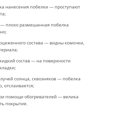
ка нанесения побелки — проступают
та;
 — плохо размешанная побелка
но;
оцеженного состава — видны комочки,
териала;
жидкий состав — на поверхности
кладки;
лучей солнца, сквозняков — побелка
, отслаивается;
ри помощи обогревателей — велика
ть покрытие.