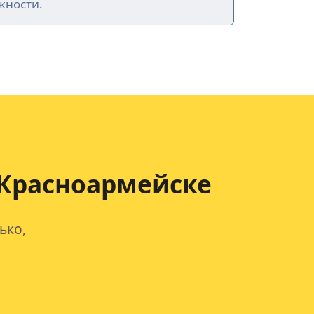
жности.
Красноармейске
ько,