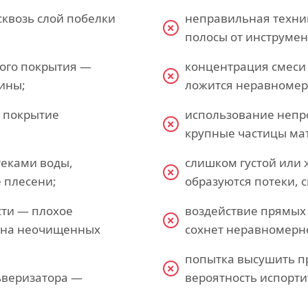
сквозь слой побелки
неправильная техни
полосы от инструмен
рого покрытия —
концентрация смеси
ины;
ложится неравномер
ь покрытие
использование непр
крупные частицы ма
теками воды,
слишком густой или 
 плесени;
образуются потеки, с
сти — плохое
воздействие прямых 
ю на неочищенных
сохнет неравномерно
попытка высушить п
ьверизатора —
вероятность испорти