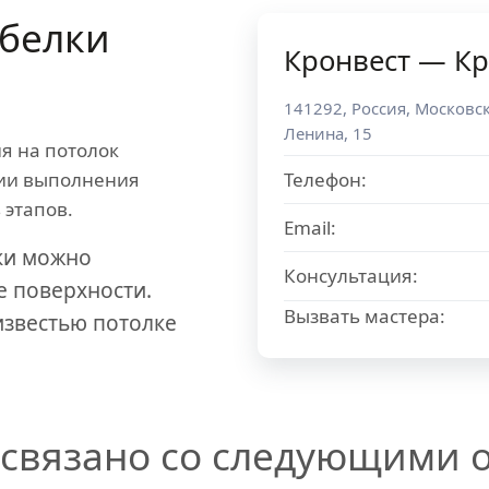
белки
Кронвест — К
141292
,
Россия
,
Московск
Ленина, 15
я на потолок
гии выполнения
Телефон:
 этапов.
Email:
ки можно
Консультация:
е поверхности.
Вызвать мастера:
известью потолке
связано со следующими о