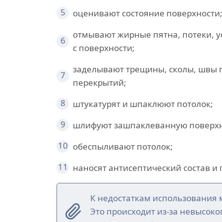
5
оценивают состояние поверхности
отмывают жирные пятна, потеки, 
6
с поверхности;
заделывают трещины, сколы, швы 
7
перекрытий;
8
штукатурят и шпаклюют потолок;
9
шлифуют зашпаклеванную поверхн
10
обеспыливают потолок;
11
наносят антисептический состав и 
К недостаткам использования 
Это происходит из-за невысок