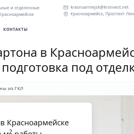
krasnoarmejsk@kronvest.net
ьные и отделочные
Красноармейск, Проспект Лен
 Красноармейске
КОНТАКТЫ
артона в Красноармей
подготовка под отдел
ны из ГКЛ
 в Красноармейске
2
 м
работы