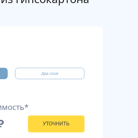
Два слоя
имость*
₽
УТОЧНИТЬ