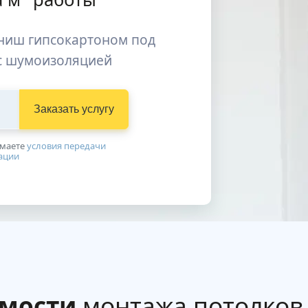
 ниш гипсокартоном под
 с шумоизоляцией
Заказать услугу
имаетe
условия передачи
ации
имости
монтажа потолков 